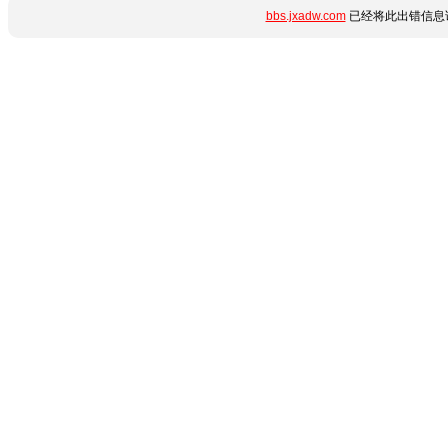
bbs.jxadw.com
已经将此出错信息详